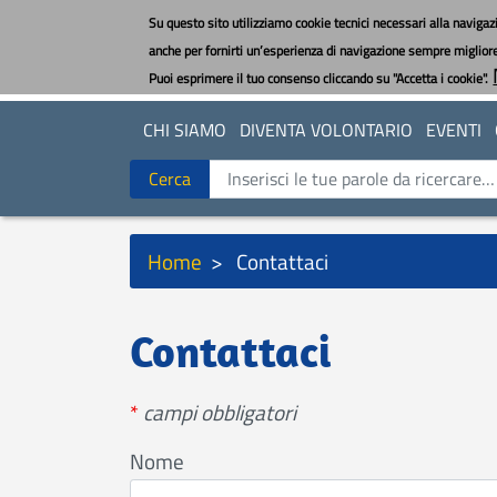
Salta
Su questo sito utilizziamo cookie tecnici necessari alla navigazi
al
anche per fornirti un’esperienza di navigazione sempre migliore e
contenuto
Puoi esprimere il tuo consenso cliccando su "Accetta i cookie".
principale
CHI SIAMO
DIVENTA VOLONTARIO
EVENTI
Cerca
Cerca
Briciole
Home
Contattaci
di
pane
Contattaci
*
campi obbligatori
Nome