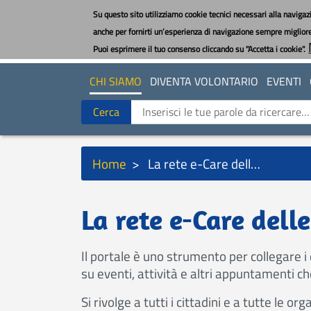
Salta
Su questo sito utilizziamo cookie tecnici necessari alla navigazi
al
anche per fornirti un’esperienza di navigazione sempre migliore e
contenuto
Puoi esprimere il tuo consenso cliccando su "Accetta i cookie".
principale
CHI SIAMO
DIVENTA VOLONTARIO
EVENTI
Cerca
Cerca
Briciole
Home
La rete e-Care delle Organizzazioni e dei Servizi
di
pane
La rete e-Care dell
Il portale è uno strumento per collegare i 
su eventi, attività e altri appuntamenti che
Si rivolge a tutti i cittadini e a tutte le