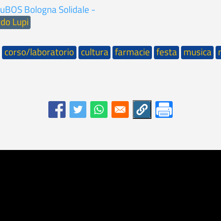
YouBOS Bologna Solidale -
do Lupi
corso/laboratorio
cultura
farmacie
festa
musica