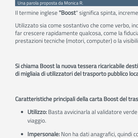
Una parola proposta da Monica R.
I
l termine inglese
"Boost
" significa spinta, incr
Utilizzato sia come sostantivo che come verbo, indi
far
crescere rapidamente qualcosa, come la fiducia 
prestazioni tecniche (motori, computer) o la visibil
Si chiama Boost la nuova tessera ricaricabile desti
di migliaia di utilizzatori del trasporto pubblico lo
Caratteristiche principali della carta Boost del tra
Utilizzo:
Basta avvicinarla al validatore verde 
viaggio.
Impersonale:
Non ha dati anagrafici, quindi co