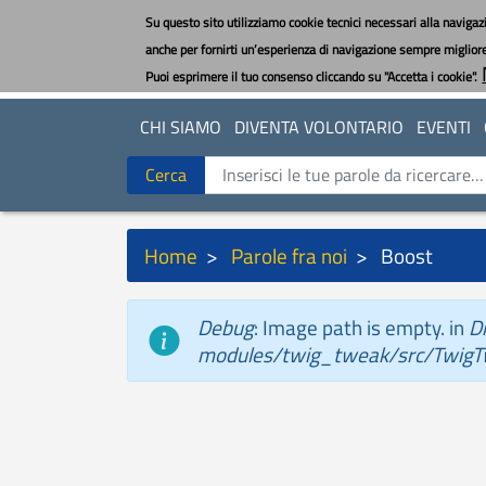
Salta
Su questo sito utilizziamo cookie tecnici necessari alla navigazi
al
anche per fornirti un’esperienza di navigazione sempre migliore e
contenuto
Puoi esprimere il tuo consenso cliccando su "Accetta i cookie".
principale
CHI SIAMO
DIVENTA VOLONTARIO
EVENTI
Cerca
Cerca
Briciole
Home
Parole fra noi
Boost
di
pane
Debug
: Image path is empty. in
D
Messaggio
modules/twig_tweak/src/TwigT
di
stato