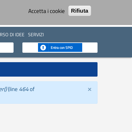
Accetta i cookie
Rifiuta
SO DI IDEE
SERVIZI
Entra con SPID
×
r()
(line
464
of