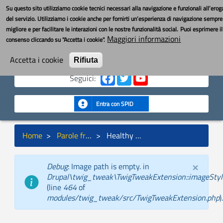
Salta
Toggle nav
YouBOS
Su questo sito utilizziamo cookie tecnici necessari alla navigazione e funzionali all’ero
al
del servizio. Utilizziamo i cookie anche per fornirti un’esperienza di navigazione sempre
contenuto
migliore e per facilitare le interazioni con le nostre funzionalità social.
Puoi esprimere il
principale
MENU
Maggiori informazioni
consenso cliccando su "Accetta i cookie".
Cerca
Cerca
Accetta i cookie
Rifiuta
Seguici:
Entra con SPID
Briciole
Home
Parole fra noi
Healthy Ageing/Active Ageing
di
pane
×
Debug
: Image path is empty. in
Messaggio
Drupal\twig_tweak\TwigTweakExtension::imageStyle
di
(line
464
of
stato
modules/twig_tweak/src/TwigTweakExtension.php
).