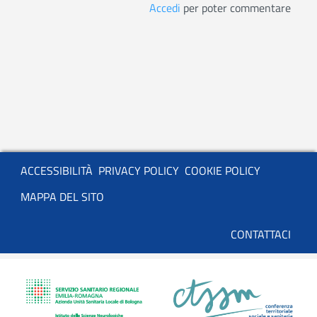
Accedi
per poter commentare
Servizio
ACCESSIBILITÀ
PRIVACY POLICY
COOKIE POLICY
MAPPA DEL SITO
Basso
CONTATTACI
utenti
anonimi