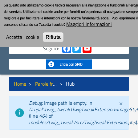
Salta
Toggle nav
YouBOS
Su questo sito utilizziamo cookie tecnici necessari alla navigazione e funzionali all’ero
al
del servizio. Utilizziamo i cookie anche per fornirti un’esperienza di navigazione sempre
contenuto
migliore e per facilitare le interazioni con le nostre funzionalità social.
Puoi esprimere il
principale
MENU
Maggiori informazioni
consenso cliccando su "Accetta i cookie".
Cerca
Cerca
Accetta i cookie
Rifiuta
Seguici:
Entra con SPID
Briciole
Home
Parole fra noi
Hub
di
pane
×
Debug
: Image path is empty. in
Messaggio
Drupal\twig_tweak\TwigTweakExtension::imageStyle
di
(line
464
of
stato
modules/twig_tweak/src/TwigTweakExtension.php
).