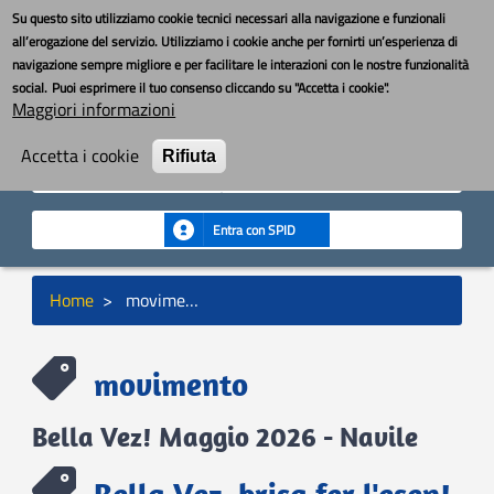
Salta
Toggle nav
YouBOS
Su questo sito utilizziamo cookie tecnici necessari alla navigazione e funzionali
al
all’erogazione del servizio. Utilizziamo i cookie anche per fornirti un’esperienza di
contenuto
navigazione sempre migliore e per facilitare le interazioni con le nostre funzionalità
principale
MENU
social.
Puoi esprimere il tuo consenso cliccando su "Accetta i cookie".
Maggiori informazioni
Cerca
Cerca
Accetta i cookie
Rifiuta
Seguici:
Entra con SPID
Briciole
Home
movimento
di
pane
movimento
Bella Vez! Maggio 2026 - Navile