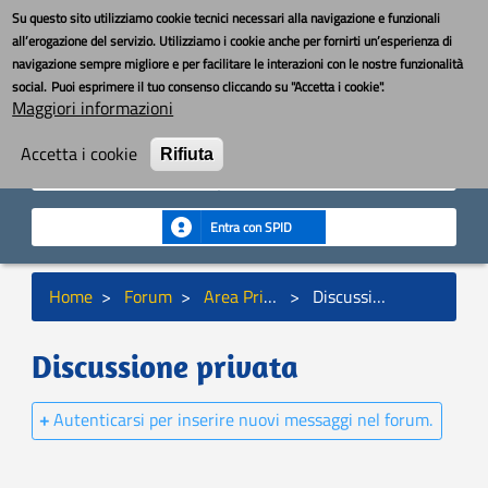
Salta
Toggle nav
YouBOS
Su questo sito utilizziamo cookie tecnici necessari alla navigazione e funzionali
al
all’erogazione del servizio. Utilizziamo i cookie anche per fornirti un’esperienza di
contenuto
navigazione sempre migliore e per facilitare le interazioni con le nostre funzionalità
principale
MENU
social.
Puoi esprimere il tuo consenso cliccando su "Accetta i cookie".
Maggiori informazioni
Cerca
Cerca
Accetta i cookie
Rifiuta
Seguici:
Entra con SPID
Briciole
Home
Forum
Area Privata
Discussione privata
di
pane
Discussione privata
Autenticarsi per inserire nuovi messaggi nel forum.