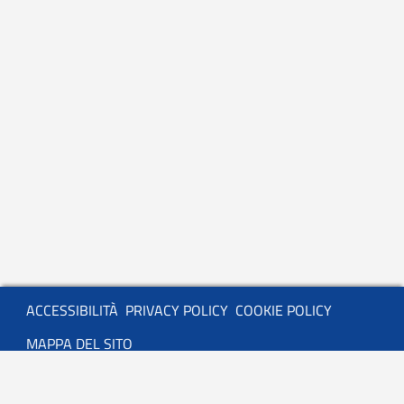
Servizio
ACCESSIBILITÀ
PRIVACY POLICY
COOKIE POLICY
MAPPA DEL SITO
Basso
CONTATTACI