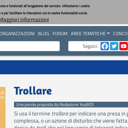
one e funzionali all’erogazione del servizio. Utilizziamo i cookie
 per facilitare le interazioni con le nostre funzionalità social.
Maggiori informazioni
ORGANIZZAZIONI
BLOG
FORUM
AREE TEMATICHE
CONCOR
Seguici:
Trollare
Una parola proposta da Redazione YouBOS
Si usa il termine
trollare
per indicare una presa in 
complessa, o un azione di disturbo che viene fatta o
deriva da
troll
, che nel linguaggio di Internet ind