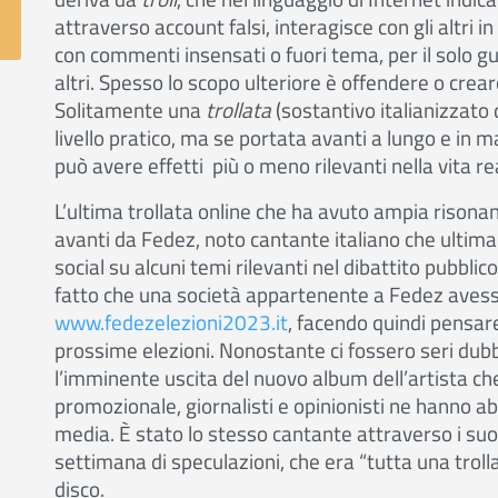
attraverso account falsi, interagisce con gli altri 
con commenti insensati o fuori tema, per il solo gus
altri. Spesso lo scopo ulteriore è offendere o creare
Solitamente una
trollata
(sostantivo italianizzato 
livello pratico, ma se portata avanti a lungo e in m
può avere effetti più o meno rilevanti nella vita re
L’ultima trollata online che ha avuto ampia risona
avanti da Fedez, noto cantante italiano che ultim
social su alcuni temi rilevanti nel dibattito pubblico
fatto che una società appartenente a Fedez avesse 
www.fedezelezioni2023.it
, facendo quindi pensare
prossime elezioni. Nonostante ci fossero seri dubb
l’imminente uscita del nuovo album dell’artista c
promozionale, giornalisti e opinionisti ne hanno 
media. È stato lo stesso cantante attraverso i suo
settimana di speculazioni, che era “tutta una trol
disco.