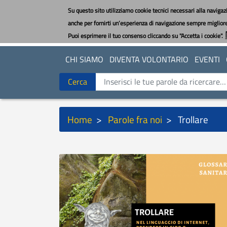
Salta
Su questo sito utilizziamo cookie tecnici necessari alla navigazi
al
anche per fornirti un’esperienza di navigazione sempre migliore e
contenuto
Puoi esprimere il tuo consenso cliccando su "Accetta i cookie".
principale
CHI SIAMO
DIVENTA VOLONTARIO
EVENTI
Cerca
Cerca
Briciole
Home
Parole fra noi
Trollare
di
pane