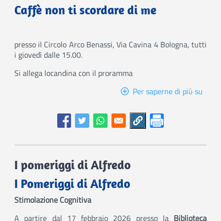
Caffè non ti scordare di me
presso il Circolo Arco Benassi, Via Cavina 4 Bologna, tutti
i giovedì dalle 15.00.
Si allega locandina con il proramma
Per saperne di più su
Caffè
non
ti
scord
di
me
I pomeriggi di Alfredo
I Pomeriggi di Alfredo
Stimolazione Cognitiva
A partire dal 17 febbraio 2026 presso la
Biblioteca