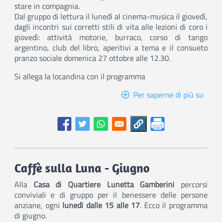
stare in compagnia.
Dal gruppo di lettura il lunedì al cinema-musica il giovedì,
dagli incontri sui corretti stili di vita alle lezioni di coro i
giovedì: attività motorie, burraco, corso di tango
argentino, club del libro, aperitivi a tema e il consueto
pranzo sociale domenica 27 ottobre alle 12.30.
Si allega la locandina con il programma
Per saperne di più su
Casa
di
Quart
Stell
le
attiv
di
Caffè sulla Luna - Giugno
Otto
2024
Alla
Casa di Quartiere Lunetta Gamberini
percorsi
conviviali e di gruppo per il benessere delle persone
anziane, ogni
lunedì dalle 15 alle 17
. Ecco il programma
di giugno.