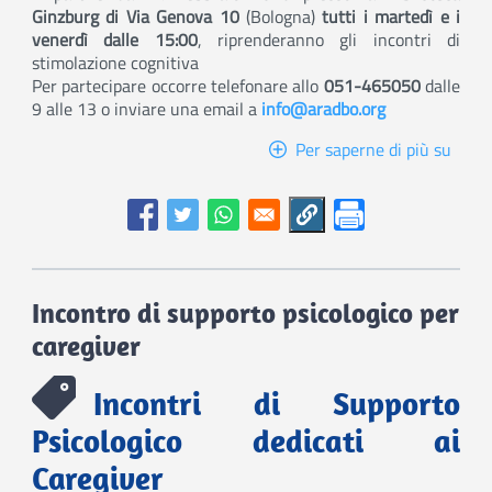
Ginzburg di Via Genova 10
(Bologna)
tutti i martedì e i
venerdì dalle 15:00
, riprenderanno gli incontri di
stimolazione cognitiva
Per partecipare occorre telefonare allo
051-465050
dalle
9 alle 13 o inviare una email a
info@aradbo.org
Per saperne di più su
I
pome
di
Alfre
Incontro di supporto psicologico per
caregiver
Incontri di Supporto
Psicologico dedicati ai
Caregiver