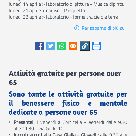
lunedì 14 aprile > laboratorio di pittura - Musica dipinta
lunedì 21 aprile > chiuso - Pasquetta
lunedì 28 aprile > laboratorio - forme tra cielo e terra
Per saperne di più su
Caffè
sulla
Luna
-
april
2025
Attività gratuite per persone over
65
Sono tante le attività gratuite per
il benessere fisico e mentale
dedicate a persone over 65
Presente!
Il venerdì a Corticella - Venerdì dalle 9.30
alle 11.30 - via Gorki 10
Incontriamoci alla Casa Gialla
- Giovedi dalle 9.30 alle