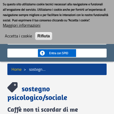
Salta
Toggle nav
YouBOS
Su questo sito utilizziamo cookie tecnici necessari alla navigazione e funzionali
al
all’erogazione del servizio. Utilizziamo i cookie anche per fornirti un’esperienza di
contenuto
navigazione sempre migliore e per facilitare le interazioni con le nostre funzionalità
principale
MENU
social.
Puoi esprimere il tuo consenso cliccando su "Accetta i cookie".
Maggiori informazioni
Cerca
Cerca
Accetta i cookie
Rifiuta
Seguici:
Entra con SPID
Briciole
Home
sostegno psicologico/sociale
di
pane
sostegno
psicologico/sociale
Caffè non ti scordar di me