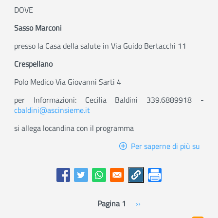
DOVE
Sasso Marconi
presso la Casa della salute in Via Guido Bertacchi 11
Crespellano
Polo Medico Via Giovanni Sarti 4
per Informazioni: Cecilia Baldini 339.6889918 -
cbaldini@ascinsieme.it
si allega locandina con il programma
Per saperne di più su
Spazi
d'
ascol
NOI
CARE
-
Pagina 1
Pagina
››
Paginazione
Sass
successiva
Marc