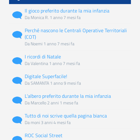
Il gioco preferito durante la mia infanzia
Discussione
Da
Monica R.
1 anno 7 mesi fa
normale
Perché nascono le Centrali Operative Territoriali
Discussione
(COT)
normale
Da
Noemi
1 anno 7 mesi fa
I ricordi di Natale
Discussione
Da
Valentina
1 anno 7 mesi fa
normale
Digitale Superfacile!
Discussione
Da
SAMANTA
1 anno 9 mesi fa
normale
L'albero preferito durante la mia infanzia
Discussione
Da
Marcello
2 anni 1 mese fa
normale
Tutto di noi scrive quella pagina bianca
Discussione
Da
moni
3 anni 4 mesi fa
normale
ROC Social Street
Discussione