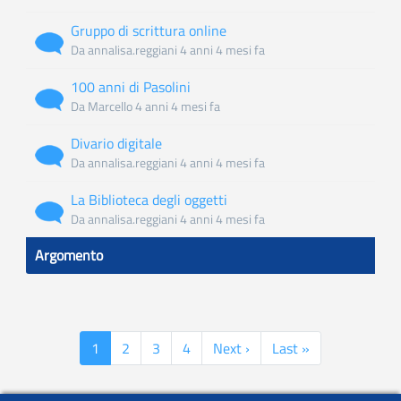
Gruppo di scrittura online
Discussione
Da
annalisa.reggiani
4 anni 4 mesi fa
normale
100 anni di Pasolini
Discussione
Da
Marcello
4 anni 4 mesi fa
normale
Divario digitale
Discussione
Da
annalisa.reggiani
4 anni 4 mesi fa
normale
La Biblioteca degli oggetti
Discussione
Da
annalisa.reggiani
4 anni 4 mesi fa
normale
Argomento
R
Paginazione
Pagina
1
Page
2
Page
3
Page
4
Pagina
Next ›
Ultima
Last »
attuale
successiva
pagina