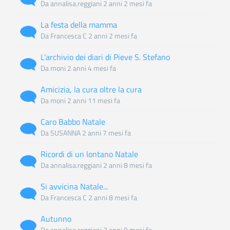
Da
annalisa.reggiani
2 anni 2 mesi fa
normale
La festa della mamma
Discussione
Da
Francesca C
2 anni 2 mesi fa
normale
L’archivio dei diari di Pieve S. Stefano
Discussione
Da
moni
2 anni 4 mesi fa
normale
Amicizia, la cura oltre la cura
Discussione
Da
moni
2 anni 11 mesi fa
normale
Caro Babbo Natale
Discussione
Da
SUSANNA
2 anni 7 mesi fa
normale
Ricordi di un lontano Natale
Discussione
Da
annalisa.reggiani
2 anni 8 mesi fa
normale
Si avvicina Natale...
Discussione
Da
Francesca C
2 anni 8 mesi fa
normale
Autunno
Discussione
Da
annalisa.reggiani
2 anni 9 mesi fa