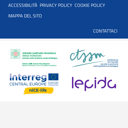
Servizio
ACCESSIBILITÀ
PRIVACY POLICY
COOKIE POLICY
MAPPA DEL SITO
Basso
CONTATTACI
utenti
anonimi