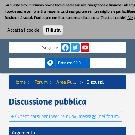
Salta
Toggle nav
YouBOS
Su questo sito utilizziamo cookie tecnici necessari alla navigazione e funzionali all’ero
al
i cookie anche per fornirti un’esperienza di navigazione sempre migliore e per facilitare 
contenuto
Mag
funzionalità social.
Puoi esprimere il tuo consenso cliccando su "Accetta i cookie".
principale
MENU
Accetta i cookie
Cerca
Rifiuta
Cerca
Seguici:
Entra con SPID
Briciole
Home
Forum
Area Pubblica
Discussione pubblica
di
pane
Discussione pubblica
Autenticarsi per inserire nuovi messaggi nel forum.
Argomento
R