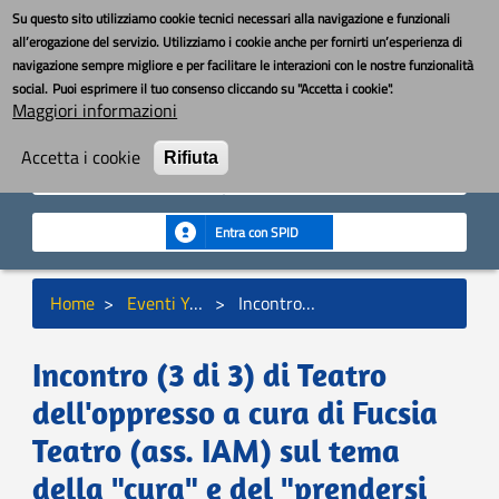
Salta
Toggle nav
YouBOS
Su questo sito utilizziamo cookie tecnici necessari alla navigazione e funzionali
al
all’erogazione del servizio. Utilizziamo i cookie anche per fornirti un’esperienza di
contenuto
navigazione sempre migliore e per facilitare le interazioni con le nostre funzionalità
principale
MENU
social.
Puoi esprimere il tuo consenso cliccando su "Accetta i cookie".
Maggiori informazioni
Cerca
Cerca
Accetta i cookie
Rifiuta
Seguici:
Entra con SPID
Briciole
Home
Eventi YouBoS
Incontro (3 di 3) di Teatro dell'oppresso a cura di Fucsia Teatro (ass. IAM) sul tema della "cura" e del "prendersi cura" - Quartiere San Donato San Vitale
di
pane
Incontro (3 di 3) di Teatro
dell'oppresso a cura di Fucsia
Teatro (ass. IAM) sul tema
della "cura" e del "prendersi