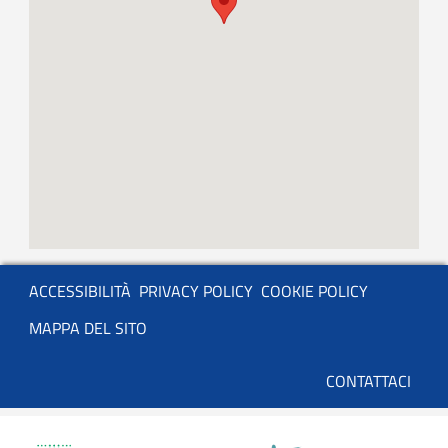
Servizio
ACCESSIBILITÀ
PRIVACY POLICY
COOKIE POLICY
MAPPA DEL SITO
Basso
CONTATTACI
utenti
anonimi